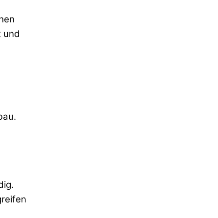
chen
t und
bau.
dig.
reifen