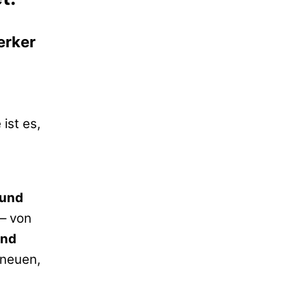
erker
ist es,
 und
– von
und
 neuen,