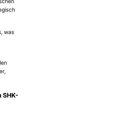
ischen
egisch
s, was
len
er,
m SHK-