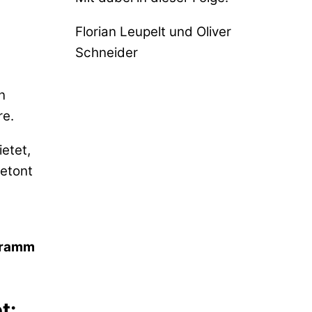
Florian Leupelt und Oliver
Schneider
n
re.
etet,
betont
ogramm
t: