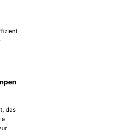
fizient
-
umpen
t, das
ie
zur