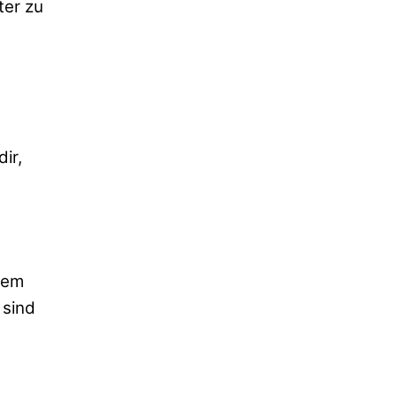
ter zu
ir,
dem
 sind