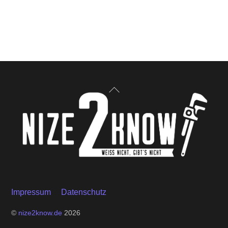
Back
To
Top
Impressum
Datenschutz
©
nize2know.de
2026