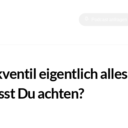
t
Online Tools
#HZBAL
Podcast anfragen
entil eigentlich alles
sst Du achten?