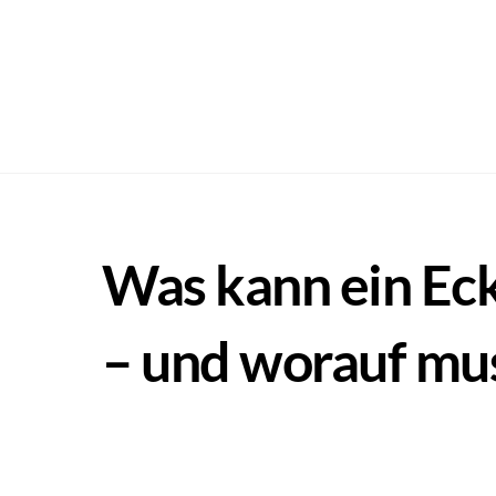
Skip
to
content
Podcas
Was kann ein Eckv
– und worauf mu