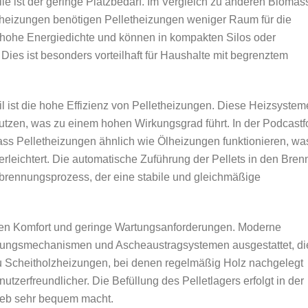
le ist der geringe Platzbedarf. Im Vergleich zu anderen Biomas
heizungen benötigen Pelletheizungen weniger Raum für die
 hohe Energiedichte und können in kompakten Silos oder
ies ist besonders vorteilhaft für Haushalte mit begrenztem
l ist die hohe Effizienz von Pelletheizungen. Diese Heizsystem
nutzen, was zu einem hohen Wirkungsgrad führt. In der Podcastf
 dass Pelletheizungen ähnlich wie Ölheizungen funktionieren, wa
erleichtert. Die automatische Zuführung der Pellets in den Bren
Verbrennungsprozess, der eine stabile und gleichmäßige
hen Komfort und geringe Wartungsanforderungen. Moderne
igungsmechanismen und Ascheaustragsystemen ausgestattet, di
u Scheitholzheizungen, bei denen regelmäßig Holz nachgelegt
tzerfreundlicher. Die Befüllung des Pelletlagers erfolgt in der
rieb sehr bequem macht.