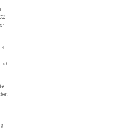
n
CO2
er
Öl
 und
ie
dert
ng