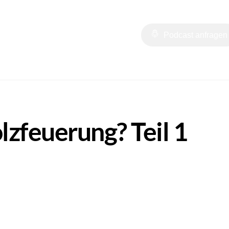
t
Online Tools
#HZBAL
Podcast anfragen
lzfeuerung? Teil 1