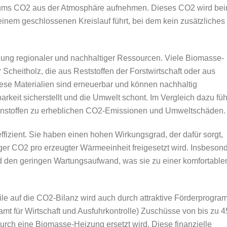
ums CO2 aus der Atmosphäre aufnehmen. Dieses CO2 wird be
einem geschlossenen Kreislauf führt, bei dem kein zusätzliches
tzung regionaler und nachhaltiger Ressourcen. Viele Biomasse-
Scheitholz, die aus Reststoffen der Forstwirtschaft oder aus
se Materialien sind erneuerbar und können nachhaltig
barkeit sicherstellt und die Umwelt schont. Im Vergleich dazu fü
ennstoffen zu erheblichen CO2-Emissionen und Umweltschäden.
zient. Sie haben einen hohen Wirkungsgrad, der dafür sorgt,
iger CO2 pro erzeugter Wärmeeinheit freigesetzt wird. Insbeson
und den geringen Wartungsaufwand, was sie zu einer komfortable
le auf die CO2-Bilanz wird auch durch attraktive Förderprogr
amt für Wirtschaft und Ausfuhrkontrolle) Zuschüsse von bis zu 
durch eine Biomasse-Heizung ersetzt wird. Diese finanzielle