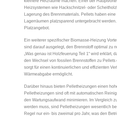
kleinere Heizräume machen. Einer der Hauptvortei
Heizsystemen wie Hackschnitzel- oder Scheitholz
Lagerung des Brennmaterials. Pellets haben eine
Lagerräumen platzsparend untergebracht werden. D
Platzangebot.
Ein weiterer spezifischer Biomasse-Heizung Vortei
sind darauf ausgelegt, den Brennstoff optimal zu 
„Was genau ist Holzfeuerung Teil 1“ wird erklärt,
den Wechsel von fossilen Brennstoffen zu Pellets 
sorgt für einen kontinuierlichen und effizienten 
Wärmeabgabe ermöglicht.
Darüber hinaus bieten Pelletheizungen einen ho
Pelletheizungen sind oft mit automatischen Rein
den Wartungsaufwand minimieren. Im Vergleich z
werden muss, sind Pelletheizungen wesentlich benu
Regel nur ein- bis zweimal pro Jahr, was den Bet