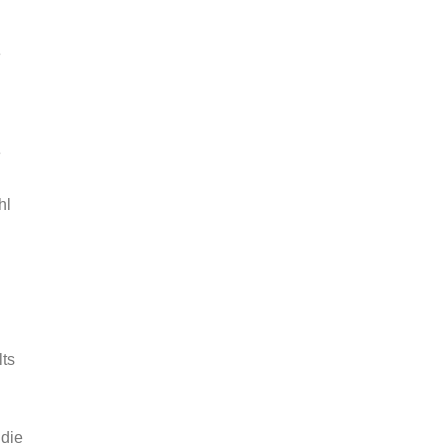
e
e
hl
lts
 die