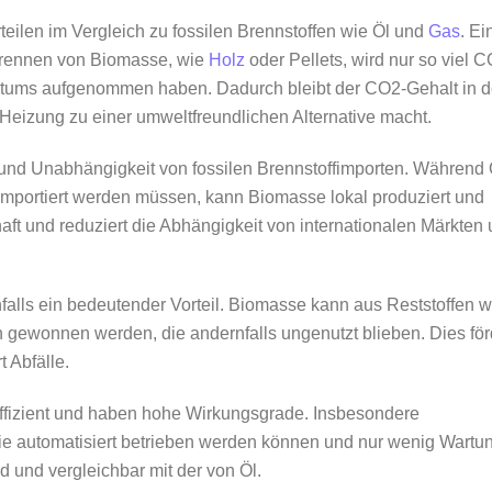
eilen im Vergleich zu fossilen Brennstoffen wie Öl und
Gas
. Ei
erbrennen von Biomasse, wie
Holz
oder Pellets, wird nur so viel 
hstums aufgenommen haben. Dadurch bleibt der CO2-Gehalt in d
eizung zu einer umweltfreundlichen Alternative macht.
it und Unabhängigkeit von fossilen Brennstoffimporten. Während 
 importiert werden müssen, kann Biomasse lokal produziert und
haft und reduziert die Abhängigkeit von internationalen Märkten
falls ein bedeutender Vorteil. Biomasse kann aus Reststoffen w
n gewonnen werden, die andernfalls ungenutzt blieben. Dies för
 Abfälle.
fizient und haben hohe Wirkungsgrade. Insbesondere
ie automatisiert betrieben werden können und nur wenig Wartu
nd und vergleichbar mit der von Öl.